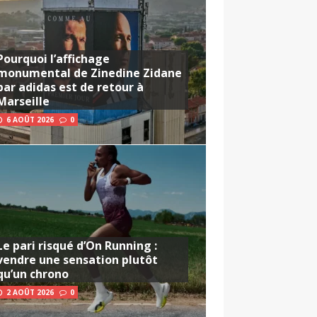
Pourquoi l’affichage
monumental de Zinedine Zidane
par adidas est de retour à
Marseille
6 AOÛT 2026
0
Le pari risqué d’On Running :
vendre une sensation plutôt
qu’un chrono
2 AOÛT 2026
0