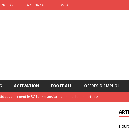
ING.FR ?
PARTENARIAT
CONTACT
G
ACTIVATION
FOOTBALL
OFFRES D’EMPLOI
didas : comment le RC Lens transforme un maillot en histoire
ART
onumental de Zinedine Zidane par adidas est de retour à
Pourq