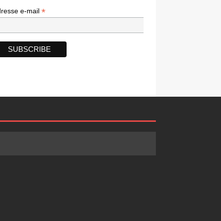
*
*
resse e-mail