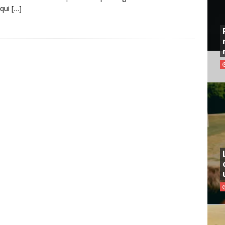
 qui
[…]