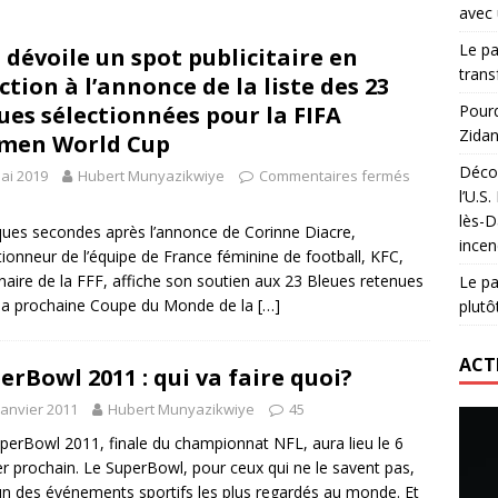
avec 
lidaire lancé par Mizuno, l’U.S. Dax Rugby Landes et Intersport
Le pa
 dévoile un spot publicitaire en
urs-pompiers face aux incendies dans les Landes
RUGBY
trans
ction à l’annonce de la liste des 23
nning : vendre une sensation plutôt qu’un chrono
ACTIVATION
ues sélectionnées pour la FIFA
Pourq
Zidan
men World Cup
 réinvente son maillot avec un nouvel artiste chaque saison
Décou
ai 2019
Hubert Munyazikwiye
Commentaires fermés
l’U.S
lès-D
ues secondes après l’annonce de Corinne Diacre,
incen
tionneur de l’équipe de France féminine de football, KFC,
naire de la FFF, affiche son soutien aux 23 Bleues retenues
Le pa
la prochaine Coupe du Monde de la
[…]
plutô
ACT
erBowl 2011 : qui va faire quoi?
janvier 2011
Hubert Munyazikwiye
45
perBowl 2011, finale du championnat NFL, aura lieu le 6
er prochain. Le SuperBowl, pour ceux qui ne le savent pas,
'un des événements sportifs les plus regardés au monde. Et