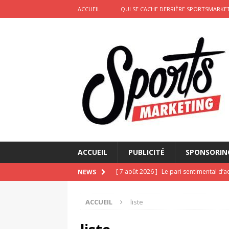
ACCUEIL
QUI SE CACHE DERRIÈRE SPORTSMARKET
ACCUEIL
PUBLICITÉ
SPONSORIN
[ 7 août 2026 ]
Le pari sentimental d’a
NEWS
d’amour
ACTIVATION
ACCUEIL
liste
[ 6 août 2026 ]
Pourquoi l’affichage m
Marseille
ACTIVATION