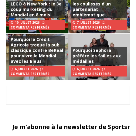
LEGO à New York : le 3e
les coulisses d’un
coup marketing du
partenariat
Mondial en 8 mois
emblématique
10 JUILLET 2026
7 JUILLET 2026
COMMENTAIRES FERMÉS
COMMENTAIRES FERMÉS
Pourquoi le Crédit
Agricole troque la pub
classique contre BeReal
Pourquoi Sephora
pour vivre le Mondial
préfère les failles aux
avec les Bleus
médailles
6 JUILLET 2026
6 JUILLET 2026
COMMENTAIRES FERMÉS
COMMENTAIRES FERMÉS
Je m'abonne à la newsletter de Sportsma