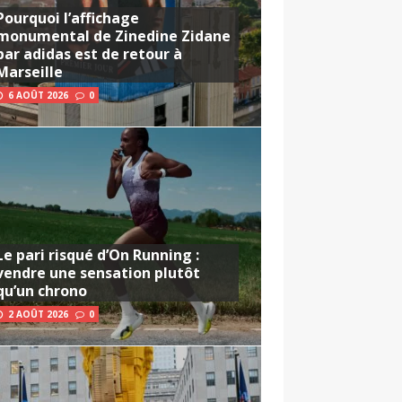
Pourquoi l’affichage
monumental de Zinedine Zidane
par adidas est de retour à
Marseille
6 AOÛT 2026
0
Le pari risqué d’On Running :
vendre une sensation plutôt
qu’un chrono
2 AOÛT 2026
0