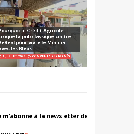
Pourquoi le Crédit Agricole
troque la pub classique contre
BeReal pour vivre le Mondial
avec les Bleus
6 JUILLET 2026
COMMENTAIRES FERMÉS
e m'abonne à la newsletter de Sportsmarketi
*
in
resse e-mail