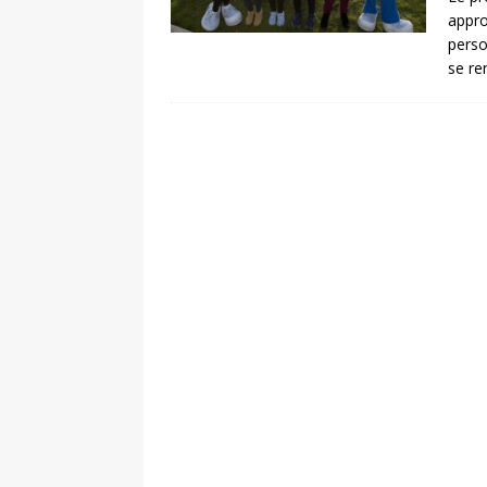
appro
perso
se re