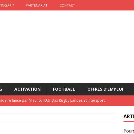
ING.FR ?
PARTENARIAT
CONTACT
G
ACTIVATION
FOOTBALL
OFFRES D’EMPLOI
lidaire lancé par Mizuno, l’U.S. Dax Rugby Landes et Intersport
urs-pompiers face aux incendies dans les Landes
RUGBY
ART
nning : vendre une sensation plutôt qu’un chrono
ACTIVATION
Pourq
t 2026 : pourquoi le sponsor officiel a perdu la finale
ETATS-