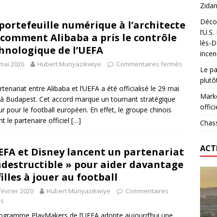
Zidan
Décou
portefeuille numérique à l’architecte
das : qui gagne vraiment
FOOTBALL
l’U.S
: comment Alibaba a pris le contrôle
lès-D
onumental de Zinedine Zidane par adidas est de retour à
hnologique de l’UEFA
incen
mai 2026
Hubert Munyazikwiye
Commentaires fermés
Le pa
plutô
rtenariat entre Alibaba et l’UEFA a été officialisé le 29 mai
Marke
à Budapest. Cet accord marque un tournant stratégique
offici
r pour le football européen. En effet, le groupe chinois
nt le partenaire officiel
[…]
Chass
ACT
EFA et Disney lancent un partenariat
ndestructible » pour aider davantage
filles à jouer au football
février 2020
Hubert Munyazikwiye
Commentaires
és
ogramme PlayMakers de l’UEFA adopte aujourd’hui une