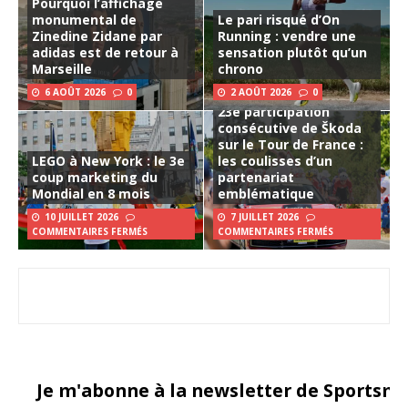
Pourquoi l’affichage
monumental de
Le pari risqué d’On
Zinedine Zidane par
Running : vendre une
adidas est de retour à
sensation plutôt qu’un
Marseille
chrono
6 AOÛT 2026
0
2 AOÛT 2026
0
23e participation
consécutive de Škoda
sur le Tour de France :
LEGO à New York : le 3e
les coulisses d’un
coup marketing du
partenariat
Mondial en 8 mois
emblématique
10 JUILLET 2026
7 JUILLET 2026
COMMENTAIRES FERMÉS
COMMENTAIRES FERMÉS
Je m'abonne à la newsletter de Sportsma