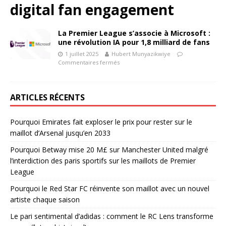
digital fan engagement
La Premier League s’associe à Microsoft :
une révolution IA pour 1,8 milliard de fans
1 juillet 2025
Hubert Munyazikwiye
Commentaires fermés
ARTICLES RÉCENTS
Pourquoi Emirates fait exploser le prix pour rester sur le
maillot d’Arsenal jusqu’en 2033
Pourquoi Betway mise 20 M£ sur Manchester United malgré
l’interdiction des paris sportifs sur les maillots de Premier
League
Pourquoi le Red Star FC réinvente son maillot avec un nouvel
artiste chaque saison
Le pari sentimental d’adidas : comment le RC Lens transforme