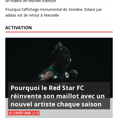
un maillot en histoire d’amour
Pourquoi l’affichage monumental de Zinedine Zidane par
adidas est de retour à Marseille
ACTIVATION
Pourquoi le Red Star FC
réinvente son maillot avec un
nouvel artiste chaque saison
7 AOÛT 2026
0