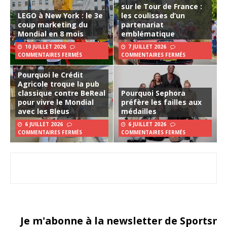
sur le Tour de France :
LEGO à New York : le 3e
les coulisses d’un
coup marketing du
partenariat
Mondial en 8 mois
emblématique
10 JUILLET 2026
7 JUILLET 2026
COMMENTAIRES FERMÉS
COMMENTAIRES FERMÉS
Pourquoi le Crédit
Agricole troque la pub
classique contre BeReal
Pourquoi Sephora
pour vivre le Mondial
préfère les failles aux
avec les Bleus
médailles
6 JUILLET 2026
6 JUILLET 2026
COMMENTAIRES FERMÉS
COMMENTAIRES FERMÉS
Je m'abonne à la newsletter de Sportsma