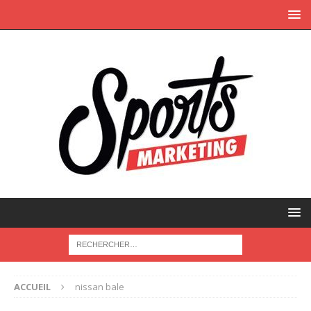
ACCUEIL
nissan bale