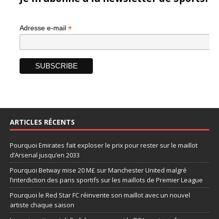
*
Adresse e-mail
ARTICLES RÉCENTS
Pourquoi Emirates fait exploser le prix pour rester sur le maillot
d’Arsenal jusqu’en 2033
Pourquoi Betway mise 20 M£ sur Manchester United malgré
l’interdiction des paris sportifs sur les maillots de Premier League
Pourquoi le Red Star FC réinvente son maillot avec un nouvel
artiste chaque saison