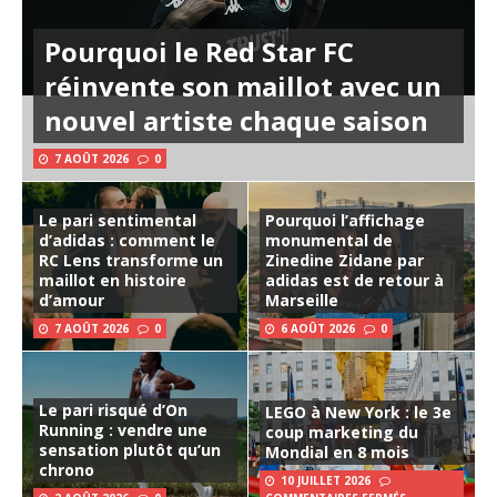
Pourquoi le Red Star FC
réinvente son maillot avec un
nouvel artiste chaque saison
7 AOÛT 2026
0
Le pari sentimental
Pourquoi l’affichage
d’adidas : comment le
monumental de
RC Lens transforme un
Zinedine Zidane par
maillot en histoire
adidas est de retour à
d’amour
Marseille
7 AOÛT 2026
0
6 AOÛT 2026
0
Le pari risqué d’On
LEGO à New York : le 3e
Running : vendre une
coup marketing du
sensation plutôt qu’un
Mondial en 8 mois
chrono
10 JUILLET 2026