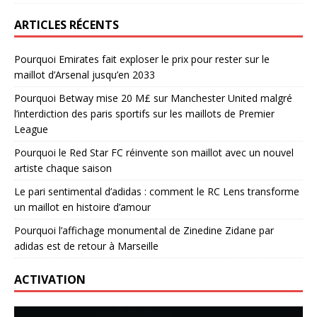
ARTICLES RÉCENTS
Pourquoi Emirates fait exploser le prix pour rester sur le
maillot d’Arsenal jusqu’en 2033
Pourquoi Betway mise 20 M£ sur Manchester United malgré
l’interdiction des paris sportifs sur les maillots de Premier
League
Pourquoi le Red Star FC réinvente son maillot avec un nouvel
artiste chaque saison
Le pari sentimental d’adidas : comment le RC Lens transforme
un maillot en histoire d’amour
Pourquoi l’affichage monumental de Zinedine Zidane par
adidas est de retour à Marseille
ACTIVATION