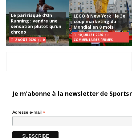
Le pari risqué d’On
LEGO à New York : le 3e
Running : vendre une
coup marketing du
sensation plutôt qu’un
Mondial en 8 mois
chrono
10 JUILLET 2026
2 AOÛT 2026
0
COMMENTAIRES FERMÉS
Je m'abonne à la newsletter de Sportsma
*
Adresse e-mail