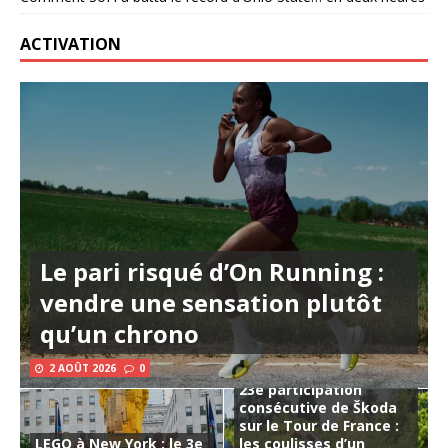
ACTIVATION
Le pari risqué d’On Running :
vendre une sensation plutôt
qu’un chrono
2 AOÛT 2026
0
23e participation
consécutive de Škoda
sur le Tour de France :
LEGO à New York : le 3e
les coulisses d’un