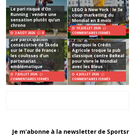
Le pari risqué d’On
LEGO à New York : le 3e
Running : vendre une
coup marketing du
sensation plutôt qu’un
Mondial en 8 mois
chrono
10 JUILLET 2026
2 AOÛT 2026
0
COMMENTAIRES FERMÉS
23e participation
consécutive de Škoda
Pourquoi le Crédit
sur le Tour de France :
Agricole troque la pub
les coulisses d’un
classique contre BeReal
partenariat
pour vivre le Mondial
emblématique
avec les Bleus
7 JUILLET 2026
6 JUILLET 2026
COMMENTAIRES FERMÉS
COMMENTAIRES FERMÉS
Je m'abonne à la newsletter de Sportsma