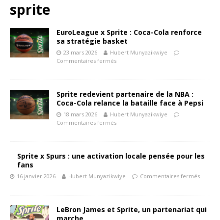
sprite
EuroLeague x Sprite : Coca-Cola renforce
sa stratégie basket
23 mars 2026
Hubert Munyazikwiye
Commentaires fermés
Sprite redevient partenaire de la NBA :
Coca-Cola relance la bataille face à Pepsi
18 mars 2026
Hubert Munyazikwiye
Commentaires fermés
Sprite x Spurs : une activation locale pensée pour les
fans
16 janvier 2026
Hubert Munyazikwiye
Commentaires fermés
LeBron James et Sprite, un partenariat qui
marche