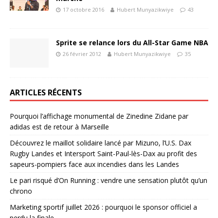
17 octobre 2016
Hubert Munyazikwiye
43
Sprite se relance lors du All-Star Game NBA
26 février 2012
Hubert Munyazikwiye
35
ARTICLES RÉCENTS
Pourquoi l’affichage monumental de Zinedine Zidane par
adidas est de retour à Marseille
Découvrez le maillot solidaire lancé par Mizuno, l’U.S. Dax
Rugby Landes et Intersport Saint-Paul-lès-Dax au profit des
sapeurs-pompiers face aux incendies dans les Landes
Le pari risqué d’On Running : vendre une sensation plutôt qu’un
chrono
Marketing sportif juillet 2026 : pourquoi le sponsor officiel a
perdu la finale