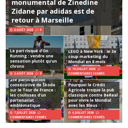
monumental de Zinedine
Zidane par adidas est de
retour à Marseille
6 AOÛT 2026
0
Le pari risqué d’On
LEGO à New York : le 3e
Running : vendre une
coup marketing du
sensation plutôt qu’un
Mondial en 8 mois
chrono
10 JUILLET 2026
2 AOÛT 2026
0
COMMENTAIRES FERMÉS
23e participation
consécutive de Škoda
Pourquoi le Crédit
sur le Tour de France :
Agricole troque la pub
les coulisses d’un
classique contre BeReal
partenariat
pour vivre le Mondial
emblématique
avec les Bleus
7 JUILLET 2026
6 JUILLET 2026
COMMENTAIRES FERMÉS
COMMENTAIRES FERMÉS