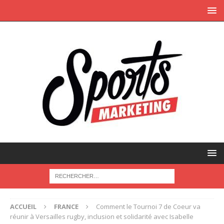
ACCUEIL
FRANCE
Comment le Tournoi 7 de Coeur va
réunir à Versailles rugby, inclusion et solidarité avec Isabelle