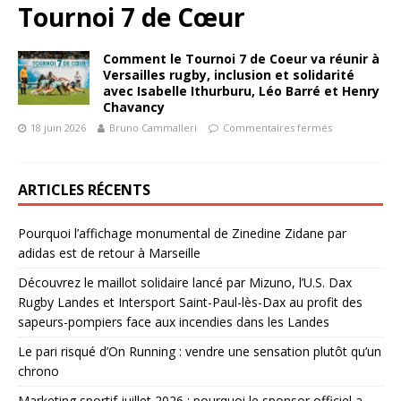
Tournoi 7 de Cœur
Comment le Tournoi 7 de Coeur va réunir à
Versailles rugby, inclusion et solidarité
avec Isabelle Ithurburu, Léo Barré et Henry
Chavancy
18 juin 2026
Bruno Cammalleri
Commentaires fermés
ARTICLES RÉCENTS
Pourquoi l’affichage monumental de Zinedine Zidane par
adidas est de retour à Marseille
Découvrez le maillot solidaire lancé par Mizuno, l’U.S. Dax
Rugby Landes et Intersport Saint-Paul-lès-Dax au profit des
sapeurs-pompiers face aux incendies dans les Landes
Le pari risqué d’On Running : vendre une sensation plutôt qu’un
chrono
Marketing sportif juillet 2026 : pourquoi le sponsor officiel a