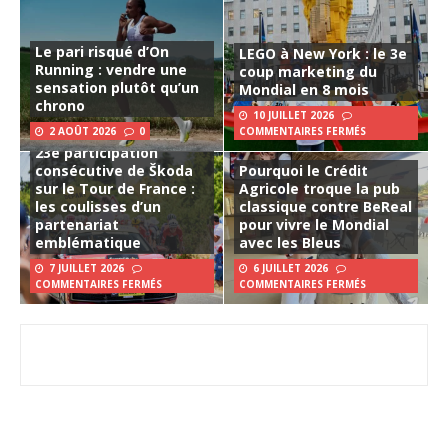
Le pari risqué d’On
LEGO à New York : le 3e
Running : vendre une
coup marketing du
sensation plutôt qu’un
Mondial en 8 mois
chrono
10 JUILLET 2026
2 AOÛT 2026
0
COMMENTAIRES FERMÉS
23e participation
consécutive de Škoda
Pourquoi le Crédit
sur le Tour de France :
Agricole troque la pub
les coulisses d’un
classique contre BeReal
partenariat
pour vivre le Mondial
emblématique
avec les Bleus
7 JUILLET 2026
6 JUILLET 2026
COMMENTAIRES FERMÉS
COMMENTAIRES FERMÉS