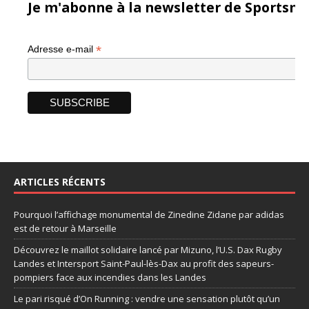
Je m'abonne à la newsletter de Sportsma
*
Adresse e-mail
ARTICLES RÉCENTS
Pourquoi l’affichage monumental de Zinedine Zidane par adidas
est de retour à Marseille
Découvrez le maillot solidaire lancé par Mizuno, l’U.S. Dax Rugby
Landes et Intersport Saint-Paul-lès-Dax au profit des sapeurs-
pompiers face aux incendies dans les Landes
Le pari risqué d’On Running : vendre une sensation plutôt qu’un