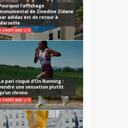
Pourquoi l’affichage
monumental de Zinedine Zidane
par adidas est de retour à
Marseille
6 AOÛT 2026
0
Le pari risqué d’On Running :
vendre une sensation plutôt
qu’un chrono
2 AOÛT 2026
0