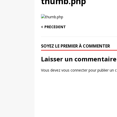
thumb.php
UNIS
[ 2 août 2026 ]
Chassé-croisé Nike-adi
[ 6 août 2026 ]
Pourquoi l’affichage m
PRÉCÉDENT
Marseille
ACTIVATION
SOYEZ LE PREMIER À COMMENTER
Laisser un commentaire
Vous devez
vous connecter
pour publier un 