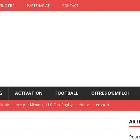
ING.FR ?
PARTENARIAT
CONTACT
G
ACTIVATION
FOOTBALL
OFFRES D’EMPLOI
lidaire lancé par Mizuno, l’U.S. Dax Rugby Landes et Intersport
urs-pompiers face aux incendies dans les Landes
RUGBY
ART
nning : vendre une sensation plutôt qu’un chrono
ACTIVATION
Pourq
t 2026 : pourquoi le sponsor officiel a perdu la finale
ETATS-