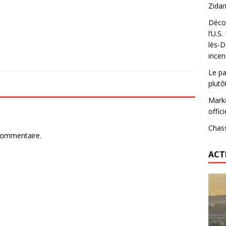
Zidan
Décou
das : qui gagne vraiment
FOOTBALL
l’U.S
lès-D
onumental de Zinedine Zidane par adidas est de retour à
incen
Le pa
plutô
Marke
offici
Chass
commentaire.
ACT