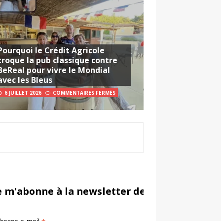
Pourquoi le Crédit Agricole
troque la pub classique contre
BeReal pour vivre le Mondial
avec les Bleus
6 JUILLET 2026
COMMENTAIRES FERMÉS
e m'abonne à la newsletter de Sportsmarketi
*
in
resse e-mail