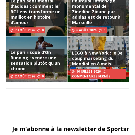
Le pari sentimental
Pourquoi l’affichage
d’adidas : comment le
monumental de
RC Lens transforme un
Zinedine Zidane par
maillot en histoire
adidas est de retour à
d’amour
Marseille
7 AOÛT 2026
0
6 AOÛT 2026
0
Le pari risqué d’On
LEGO à New York : le 3e
Running : vendre une
coup marketing du
sensation plutôt qu’un
Mondial en 8 mois
chrono
10 JUILLET 2026
2 AOÛT 2026
0
COMMENTAIRES FERMÉS
Je m'abonne à la newsletter de Sportsma