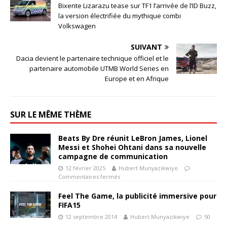
Bixente Lizarazu tease sur TF1 l’arrivée de l’ID Buzz,
la version électrifiée du mythique combi
Volkswagen
SUIVANT
Dacia devient le partenaire technique officiel et le
partenaire automobile UTMB World Series en
Europe et en Afrique
SUR LE MÊME THÈME
Beats By Dre réunit LeBron James, Lionel
Messi et Shohei Ohtani dans sa nouvelle
campagne de communication
12 février 2025
Hubert Munyazikwiye
Commentaires fermés
Feel The Game, la publicité immersive pour
FIFA15
12 septembre 2014
Hubert Munyazikwiye
50