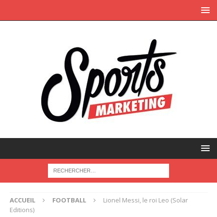
ACCUEIL
FOOTBALL
Lionel Messi, le roi Leo (Solar
Editions)