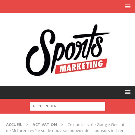
ACCUEIL
ACTIVATION
Ce que la livrée Google Gemini
de McLaren révèle sur le nouveau pouvoir des sponsors tech en