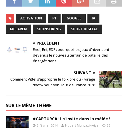
ACTIVATION
F1
GOOGLE
IA
MCLAREN
SPONSORING
SPORT DIGITAL
PRÉCÉDENT
Enel, Eni, EDF : pourquoi les Jeux d’hiver sont
devenus le nouveau terrain de bataille des
énergéticiens
SUIVANT
Comment Vittel s’approprie le folklore du « virage
Pinot » pour son Tour de France 2026
SUR LE MÊME THÈME
#CAPTURCALL s’invite dans la mêlée !
3 février 2014
Hubert Munyazikwiye
35