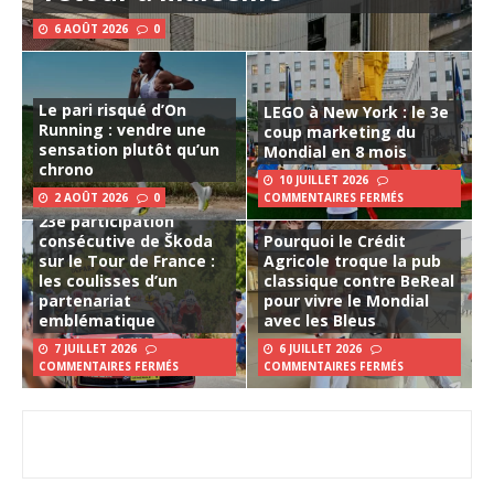
6 AOÛT 2026
0
Le pari risqué d’On
LEGO à New York : le 3e
Running : vendre une
coup marketing du
sensation plutôt qu’un
Mondial en 8 mois
chrono
10 JUILLET 2026
2 AOÛT 2026
0
COMMENTAIRES FERMÉS
23e participation
consécutive de Škoda
Pourquoi le Crédit
sur le Tour de France :
Agricole troque la pub
les coulisses d’un
classique contre BeReal
partenariat
pour vivre le Mondial
emblématique
avec les Bleus
7 JUILLET 2026
6 JUILLET 2026
COMMENTAIRES FERMÉS
COMMENTAIRES FERMÉS