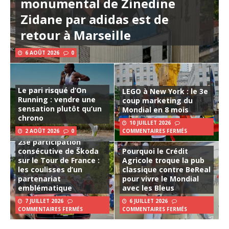
monumental de Zinedine
Zidane par adidas est de
retour à Marseille
6 AOÛT 2026
0
Le pari risqué d’On
LEGO à New York : le 3e
Running : vendre une
coup marketing du
sensation plutôt qu’un
Mondial en 8 mois
chrono
10 JUILLET 2026
2 AOÛT 2026
0
COMMENTAIRES FERMÉS
23e participation
consécutive de Škoda
Pourquoi le Crédit
sur le Tour de France :
Agricole troque la pub
les coulisses d’un
classique contre BeReal
partenariat
pour vivre le Mondial
emblématique
avec les Bleus
7 JUILLET 2026
6 JUILLET 2026
COMMENTAIRES FERMÉS
COMMENTAIRES FERMÉS