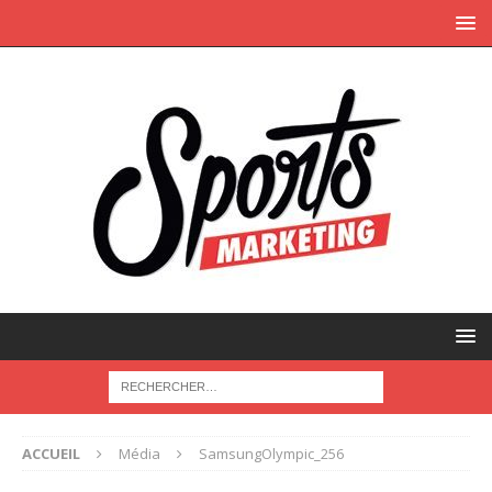
ACCUEIL
Média
SamsungOlympic_256