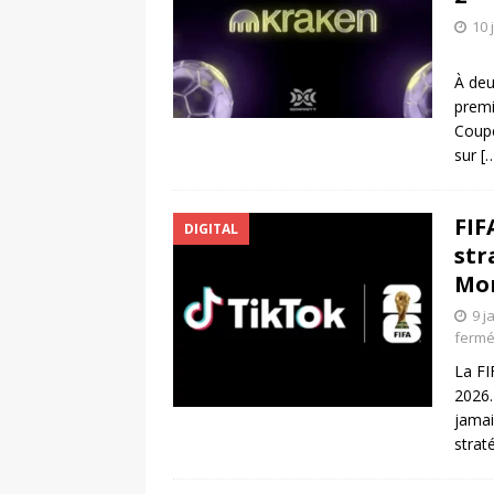
10 
À deu
premi
Coupe
sur
[
FIF
DIGITAL
str
Mon
9 j
ferm
La FI
2026.
jamai
strat