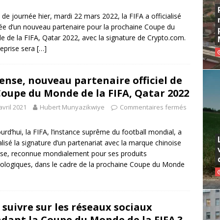
n de journée hier, mardi 22 mars 2022, la FIFA a officialisé
ivée d’un nouveau partenaire pour la prochaine Coupe du
 de la FIFA, Qatar 2022, avec la signature de Crypto.com.
reprise sera
[…]
ense, nouveau partenaire officiel de
Coupe du Monde de la FIFA, Qatar 2022
avril 2021
Hubert Munyazikwiye
Commentaires fermés
rd’hui, la FIFA, l’instance suprême du football mondial, a
ialisé la signature d’un partenariat avec la marque chinoise
se, reconnue mondialement pour ses produits
ologiques, dans le cadre de la prochaine Coupe du Monde
 suivre sur les réseaux sociaux
dant la Coupe du Monde de la FIFA ?