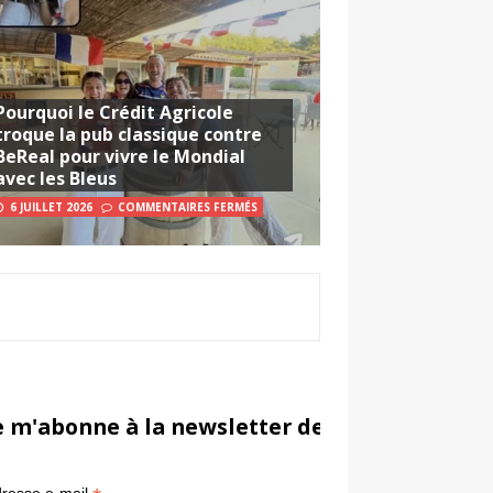
Pourquoi le Crédit Agricole
troque la pub classique contre
BeReal pour vivre le Mondial
avec les Bleus
6 JUILLET 2026
COMMENTAIRES FERMÉS
e m'abonne à la newsletter de Sportsmarketi
*
in
resse e-mail