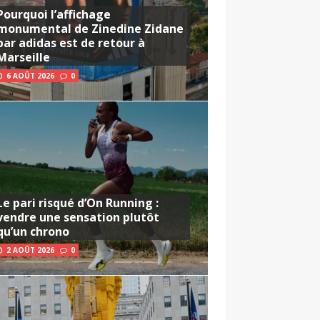
Pourquoi l’affichage
monumental de Zinedine Zidane
par adidas est de retour à
Marseille
6 AOÛT 2026
0
Le pari risqué d’On Running :
vendre une sensation plutôt
qu’un chrono
2 AOÛT 2026
0