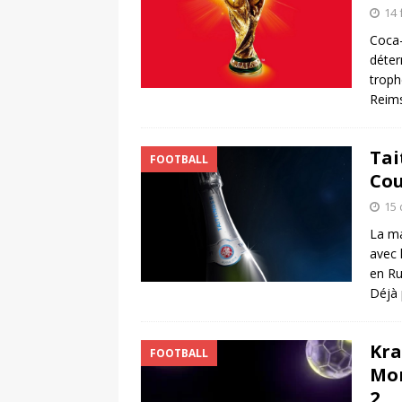
14 
Coca-
déterm
troph
Reims
Tai
FOOTBALL
Cou
15
La ma
avec 
en Ru
Déjà 
Kra
FOOTBALL
Mon
2