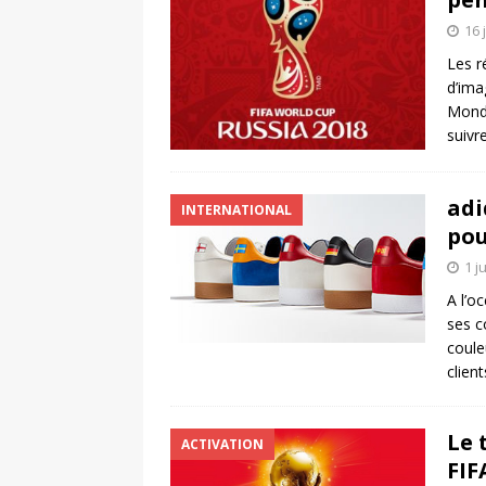
16 
Les r
d’ima
Monde
suivr
adi
INTERNATIONAL
pou
1 j
A l’o
ses c
coule
clien
Le 
ACTIVATION
FIF