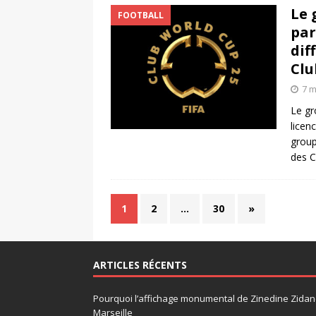
Le 
FOOTBALL
par
dif
Clu
7 m
Le gr
licen
grou
des C
1
2
…
30
»
ARTICLES RÉCENTS
Pourquoi l’affichage monumental de Zinedine Zidane
Marseille