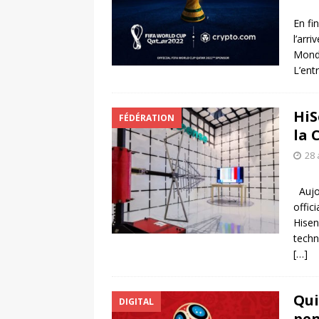
En fi
l’arr
Monde
L’ent
HiS
FÉDÉRATION
la 
28 
Aujou
offic
Hisen
techn
[…]
Qui
DIGITAL
pen