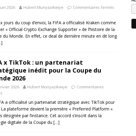
juin 2026
Hubert Munyazikwiye
Commentaires fermés
x jours du coup d’envoi, la FIFA a officialisé Kraken comme
er « Official Crypto Exchange Supporter » de l’histoire de la
 du Monde. En effet, ce deal de dernière minute en dit long
…]
A x TikTok : un partenariat
atégique inédit pour la Coupe du
de 2026
anvier 2026
Hubert Munyazikwiye
Commentaires
és
FA a officialisé un partenariat stratégique avec TikTok pour
 La plateforme devient la première « Preferred Platform »
s désignée par l’instance. Cet accord s’inscrit dans la
égie digitale de la Coupe du
[…]