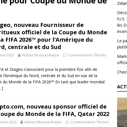
che pour
Coupe du Monde de
Zidan
Décou
das : qui gagne vraiment
FOOTBALL
l’U.S
geo, nouveau Fournisseur de
lès-D
onumental de Zinedine Zidane par adidas est de retour à
ritueux officiel de la Coupe du Monde
incen
la FIFA 2026™ pour l’Amérique du
Le pa
d, centrale et du Sud
plutô
mai 2025
Hubert Munyazikwiye
Commentaires fermés
Marke
offici
FA et Diageo s’associent pour la première fois afin de
Chass
ir l’Amérique du Nord, centrale et du Sud en vue de la
 du Monde de la FIFA 2026™ En tant que leader mondial
ACT
…]
pto.com, nouveau sponsor officiel de
Coupe du Monde de la FIFA, Qatar 2022
mars 2022
Hubert Munyazikwiye
Commentaires fermés