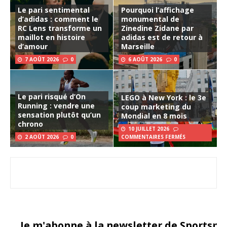
Le pari sentimental
Pourquoi l’affichage
d’adidas : comment le
monumental de
RC Lens transforme un
Zinedine Zidane par
maillot en histoire
adidas est de retour à
d’amour
Marseille
7 AOÛT 2026
0
6 AOÛT 2026
0
Le pari risqué d’On
LEGO à New York : le 3e
Running : vendre une
coup marketing du
sensation plutôt qu’un
Mondial en 8 mois
chrono
10 JUILLET 2026
2 AOÛT 2026
0
COMMENTAIRES FERMÉS
Je m'abonne à la newsletter de Sportsma