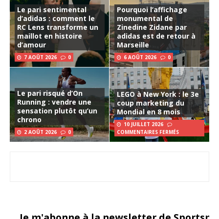
Le pari sentimental
Pourquoi l’affichage
d’adidas : comment le
monumental de
RC Lens transforme un
Zinedine Zidane par
maillot en histoire
adidas est de retour à
d’amour
Marseille
7 AOÛT 2026
0
6 AOÛT 2026
0
Le pari risqué d’On
LEGO à New York : le 3e
Running : vendre une
coup marketing du
sensation plutôt qu’un
Mondial en 8 mois
chrono
10 JUILLET 2026
2 AOÛT 2026
0
COMMENTAIRES FERMÉS
Je m'abonne à la newsletter de Sportsma