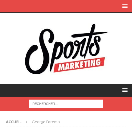
ACCUEIL
George Forema