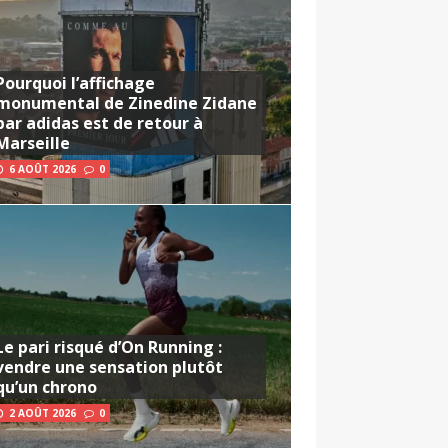
Pourquoi l’affichage
monumental de Zinedine Zidane
par adidas est de retour à
Marseille
6 AOÛT 2026
0
Le pari risqué d’On Running :
vendre une sensation plutôt
qu’un chrono
2 AOÛT 2026
0