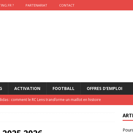
ING.FR ?
PARTENARIAT
CONTACT
G
ACTIVATION
FOOTBALL
OFFRES D’EMPLOI
didas : comment le RC Lens transforme un maillot en histoire
ART
onumental de Zinedine Zidane par adidas est de retour à
Pourq