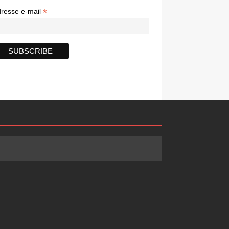
*
*
resse e-mail