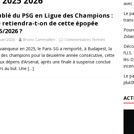
 2025 2026
avec 
lidaire lancé par Mizuno, l’U.S. Dax Rugby Landes et Intersport
Le pa
blé du PSG en Ligue des Champions :
urs-pompiers face aux incendies dans les Landes
RUGBY
trans
 retiendra-t-on de cette épopée
nning : vendre une sensation plutôt qu’un chrono
ACTIVATION
5/2026 ?
Pourq
Zidan
 réinvente son maillot avec un nouvel artiste chaque saison
juin 2026
Bruno Cammalleri
Commentaires fermés
Décou
vainqueur en 2025, le Paris-SG a remporté, à Budapest, la
l’U.S
 des champions pour la deuxième année consécutive, cette
lès-D
aux dépens d’Arsenal, après une finale à suspense conclue
incen
irs au but. Une
[…]
Le pa
plutô
ACT