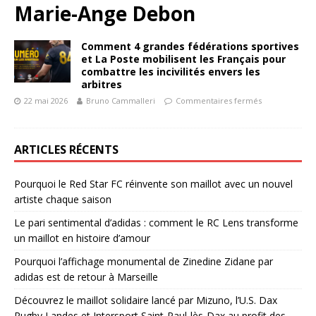
Marie-Ange Debon
Comment 4 grandes fédérations sportives
et La Poste mobilisent les Français pour
combattre les incivilités envers les
arbitres
22 mai 2026
Bruno Cammalleri
Commentaires fermés
ARTICLES RÉCENTS
Pourquoi le Red Star FC réinvente son maillot avec un nouvel
artiste chaque saison
Le pari sentimental d’adidas : comment le RC Lens transforme
un maillot en histoire d’amour
Pourquoi l’affichage monumental de Zinedine Zidane par
adidas est de retour à Marseille
Découvrez le maillot solidaire lancé par Mizuno, l’U.S. Dax
Rugby Landes et Intersport Saint-Paul-lès-Dax au profit des