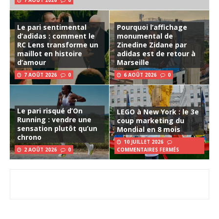
7 AOÛT 2026
0
Le pari sentimental
Pourquoi l’affichage
d’adidas : comment le
monumental de
RC Lens transforme un
Zinedine Zidane par
maillot en histoire
adidas est de retour à
d’amour
Marseille
7 AOÛT 2026
0
6 AOÛT 2026
0
Le pari risqué d’On
LEGO à New York : le 3e
Running : vendre une
coup marketing du
sensation plutôt qu’un
Mondial en 8 mois
chrono
10 JUILLET 2026
2 AOÛT 2026
0
COMMENTAIRES FERMÉS