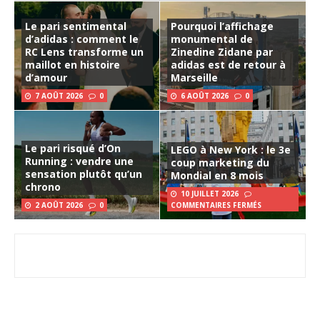
Le pari sentimental
Pourquoi l’affichage
d’adidas : comment le
monumental de
RC Lens transforme un
Zinedine Zidane par
maillot en histoire
adidas est de retour à
d’amour
Marseille
7 AOÛT 2026
0
6 AOÛT 2026
0
Le pari risqué d’On
LEGO à New York : le 3e
Running : vendre une
coup marketing du
sensation plutôt qu’un
Mondial en 8 mois
chrono
10 JUILLET 2026
2 AOÛT 2026
0
COMMENTAIRES FERMÉS