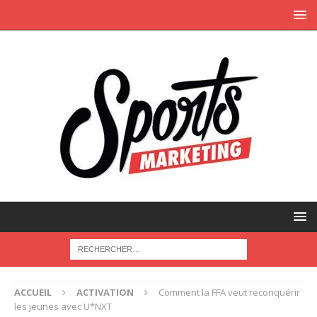
ACCUEIL
ACTIVATION
Comment la FFA veut reconquérir
les jeunes avec U*NXT