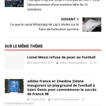
l’aboutissement d’une machine Nike de 12
semaines
SUIVANT
Ce que le canal WhatsApp de Lay’s révèle sur le
futur de l’activation sportive
SUR LE MÊME THÈME
Lionel Messi refuse de jouer au football
5 septembre 2011
Hubert Munyazikwiye
61
adidas France et Zinedine Zidane
inaugurent un playground de football à
Saint-Denis pour commémorer le succès
de France 98
12 juin 2018
Hubert Munyazikwiye
Commentaires fermés