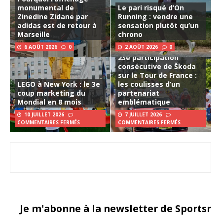
monumental de
Le pari risqué d’On
Zinedine Zidane par
Running : vendre une
adidas est de retour à
sensation plutôt qu’un
Marseille
chrono
6 AOÛT 2026
0
2 AOÛT 2026
0
23e participation
consécutive de Škoda
sur le Tour de France :
LEGO à New York : le 3e
les coulisses d’un
coup marketing du
partenariat
Mondial en 8 mois
emblématique
10 JUILLET 2026
7 JUILLET 2026
COMMENTAIRES FERMÉS
COMMENTAIRES FERMÉS
Je m'abonne à la newsletter de Sportsma