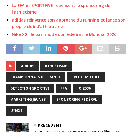
La FFA et SPORTFIVE repensent le sponsoring de
l’athlétisme
adidas réinvente son approche du running et lance son
propre club d’athlétisme
Nike X2 : le pari mode qui redéfinit le Mondial 2026
ADIDAS
ATHLETISME
CHAMPIONNATS DE FRANCE
CRÉDIT MUTUEL
DÉTECTION SPORTIVE
FFA
JO 2036
MARKETING JEUNES
SPONSORING FÉDÉRAL
U*NXT
PRÉCÉDENT
Pourquoi « Rip the Script » n’est pas un film — c’est