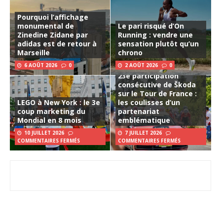
Pourquoi l’affichage
monumental de
Le pari risqué d’On
Zinedine Zidane par
Running : vendre une
adidas est de retour à
sensation plutôt qu’un
Marseille
chrono
6 AOÛT 2026
0
2 AOÛT 2026
0
23e participation
consécutive de Škoda
sur le Tour de France :
LEGO à New York : le 3e
les coulisses d’un
coup marketing du
partenariat
Mondial en 8 mois
emblématique
10 JUILLET 2026
7 JUILLET 2026
COMMENTAIRES FERMÉS
COMMENTAIRES FERMÉS