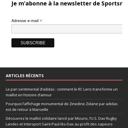
Je m'abonne à la newsletter de Sportsma
*
Adresse e-mail
ARTICLES RÉCENTS
Le pari sentimental d’adidas : comment le RC Lens transforme un
maillot en histoire d’amour
Pourquoi l’affichage monumental de Zinedine Zidane par adidas
est de retour à Marseille
Découvrez le maillot solidaire lancé par Mizuno, l’U.S. Dax Rugby
Landes et Intersport Saint-Paul-lès-Dax au profit des sapeurs-