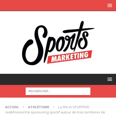
ACCUEIL
ATHLÉTISME
La FFA et SPORTFIVE
redéfinissent le sponsoring sportif autour de trois territoires de