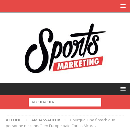
ACCUEIL
AMBASSADEUR
Pourquoi une fintech que
personne ne connaît en Europe paie Carlos Alcaraz