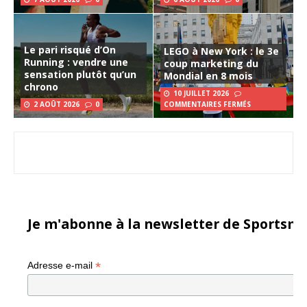
Le pari risqué d’On
LEGO à New York : le 3e
Running : vendre une
coup marketing du
sensation plutôt qu’un
Mondial en 8 mois
chrono
10 JUILLET 2026
2 AOÛT 2026
0
COMMENTAIRES FERMÉS
Je m'abonne à la newsletter de Sportsma
*
Adresse e-mail