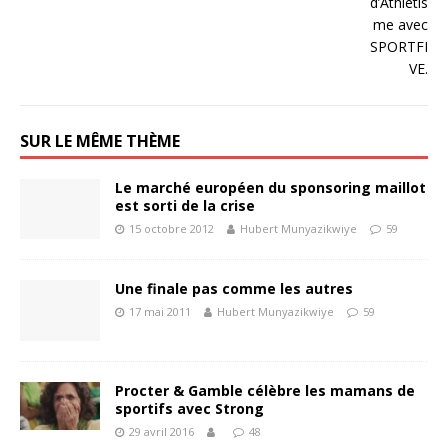
SUR LE MÊME THÈME
Le marché européen du sponsoring maillot
est sorti de la crise
15 octobre 2012
Hubert Munyazikwiye
59
Une finale pas comme les autres
17 mai 2011
Hubert Munyazikwiye
59
Procter & Gamble célèbre les mamans de
sportifs avec Strong
29 avril 2016
48