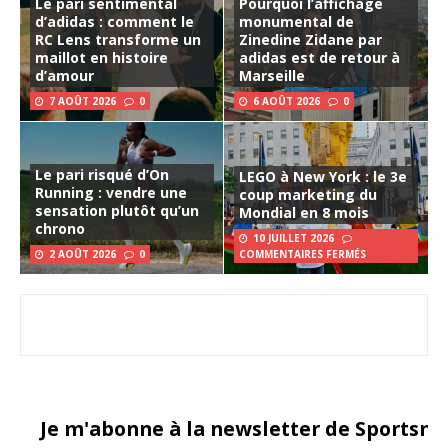
Le pari sentimental
Pourquoi l’affichage
d’adidas : comment le
monumental de
RC Lens transforme un
Zinedine Zidane par
maillot en histoire
adidas est de retour à
d’amour
Marseille
7 AOÛT 2026
0
6 AOÛT 2026
0
Le pari risqué d’On
LEGO à New York : le 3e
Running : vendre une
coup marketing du
sensation plutôt qu’un
Mondial en 8 mois
chrono
10 JUILLET 2026
2 AOÛT 2026
0
COMMENTAIRES FERMÉS
Je m'abonne à la newsletter de Sportsma