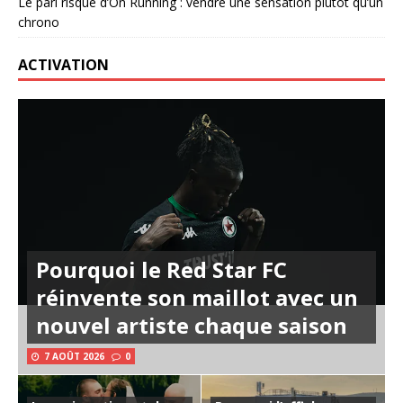
Le pari risqué d’On Running : vendre une sensation plutôt qu’un
chrono
ACTIVATION
Pourquoi le Red Star FC
réinvente son maillot avec un
nouvel artiste chaque saison
7 AOÛT 2026
0