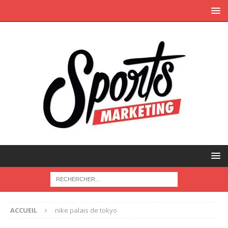
ACCUEIL
nike palais de tokyo