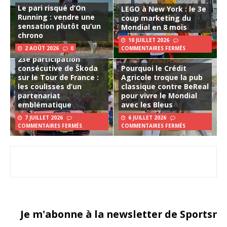
Le pari risqué d’On
LEGO à New York : le 3e
Running : vendre une
coup marketing du
sensation plutôt qu’un
Mondial en 8 mois
chrono
10 JUILLET 2026
2 AOÛT 2026
0
COMMENTAIRES FERMÉS
23e participation
consécutive de Škoda
Pourquoi le Crédit
sur le Tour de France :
Agricole troque la pub
les coulisses d’un
classique contre BeReal
partenariat
pour vivre le Mondial
emblématique
avec les Bleus
7 JUILLET 2026
6 JUILLET 2026
COMMENTAIRES FERMÉS
COMMENTAIRES FERMÉS
Je m'abonne à la newsletter de Sportsma