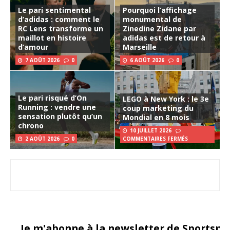
Le pari sentimental
Pourquoi l’affichage
d’adidas : comment le
monumental de
RC Lens transforme un
Zinedine Zidane par
maillot en histoire
adidas est de retour à
d’amour
Marseille
7 AOÛT 2026
0
6 AOÛT 2026
0
Le pari risqué d’On
LEGO à New York : le 3e
Running : vendre une
coup marketing du
sensation plutôt qu’un
Mondial en 8 mois
chrono
10 JUILLET 2026
2 AOÛT 2026
0
COMMENTAIRES FERMÉS
Je m'abonne à la newsletter de Sportsma