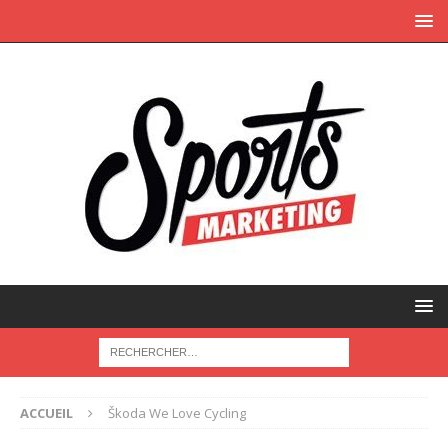
ACCUEIL
Škoda We Love Cycling