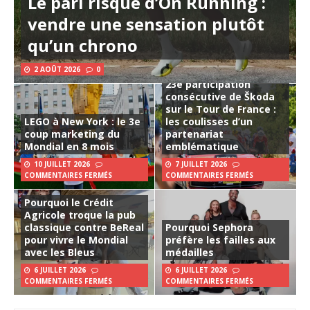
Le pari risqué d’On Running :
vendre une sensation plutôt
qu’un chrono
2 AOÛT 2026
0
23e participation
consécutive de Škoda
sur le Tour de France :
LEGO à New York : le 3e
les coulisses d’un
coup marketing du
partenariat
Mondial en 8 mois
emblématique
10 JUILLET 2026
7 JUILLET 2026
COMMENTAIRES FERMÉS
COMMENTAIRES FERMÉS
Pourquoi le Crédit
Agricole troque la pub
classique contre BeReal
Pourquoi Sephora
pour vivre le Mondial
préfère les failles aux
avec les Bleus
médailles
6 JUILLET 2026
6 JUILLET 2026
COMMENTAIRES FERMÉS
COMMENTAIRES FERMÉS