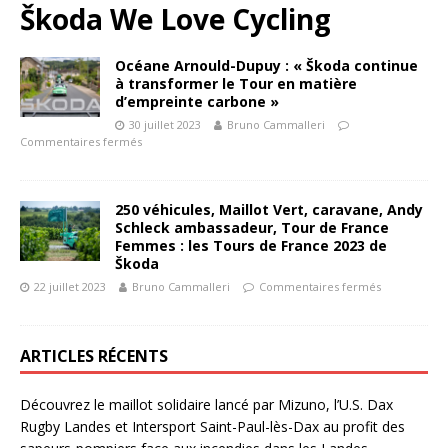
Škoda We Love Cycling
Océane Arnould-Dupuy : « Škoda continue
à transformer le Tour en matière
d’empreinte carbone »
30 juillet 2023
Bruno Cammalleri
Commentaires fermés
250 véhicules, Maillot Vert, caravane, Andy
Schleck ambassadeur, Tour de France
Femmes : les Tours de France 2023 de
Škoda
22 juillet 2023
Bruno Cammalleri
Commentaires fermés
ARTICLES RÉCENTS
Découvrez le maillot solidaire lancé par Mizuno, l’U.S. Dax
Rugby Landes et Intersport Saint-Paul-lès-Dax au profit des