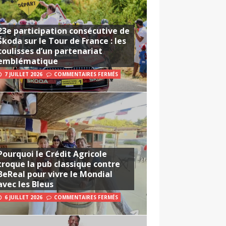
23e participation consécutive de
Škoda sur le Tour de France : les
coulisses d’un partenariat
emblématique
7 JUILLET 2026
COMMENTAIRES FERMÉS
Pourquoi le Crédit Agricole
troque la pub classique contre
BeReal pour vivre le Mondial
avec les Bleus
6 JUILLET 2026
COMMENTAIRES FERMÉS