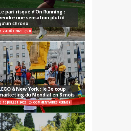
Le pari risqué d’On Running :
vendre une sensation plutôt
qu’un chrono
2 AOÛT 2026
0
LEGO à New York : le 3e coup
marketing du Mondial en 8 mois
10 JUILLET 2026
COMMENTAIRES FERMÉS