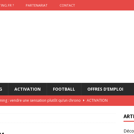
ING.FR ?
PARTENARIAT
CONTACT
G
ACTIVATION
FOOTBALL
OFFRES D’EMPLOI
nning : vendre une sensation plutôt qu’un chrono
ACTIVATION
t 2026 : pourquoi le sponsor officiel a perdu la finale
ETATS-
ART
Décou
das : qui gagne vraiment
FOOTBALL