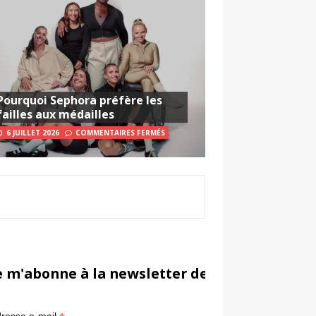
Pourquoi Sephora préfère les
failles aux médailles
6 JUILLET 2026
COMMENTAIRES FERMÉS
e m'abonne à la newsletter de Sportsmarketi
*
in
resse e-mail