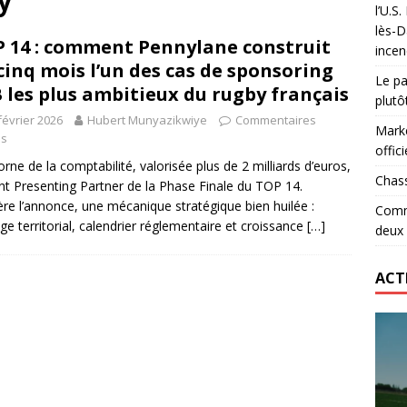
y
l’U.S
 le record d’Ohio State… en deux heures
ETATS-UNIS
lès-D
 14 : comment Pennylane construit
incen
lidaire lancé par Mizuno, l’U.S. Dax Rugby Landes et Intersport
cinq mois l’un des cas de sponsoring
Le pa
urs-pompiers face aux incendies dans les Landes
RUGBY
 les plus ambitieux du rugby français
plutô
février 2026
Hubert Munyazikwiye
Commentaires
Marke
és
offici
corne de la comptabilité, valorisée plus de 2 milliards d’euros,
Chass
nt Presenting Partner de la Phase Finale du TOP 14.
ère l’annonce, une mécanique stratégique bien huilée :
Comme
ge territorial, calendrier réglementaire et croissance
[…]
deux
ACT