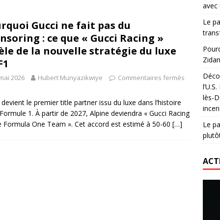
avec 
lidaire lancé par Mizuno, l’U.S. Dax Rugby Landes et Intersport
Le pa
rquoi Gucci ne fait pas du
urs-pompiers face aux incendies dans les Landes
RUGBY
trans
nsoring : ce que « Gucci Racing »
nning : vendre une sensation plutôt qu’un chrono
ACTIVATION
èle de la nouvelle stratégie du luxe
Pourq
Zidan
F1
 réinvente son maillot avec un nouvel artiste chaque saison
Décou
mai 2026
Hubert Munyazikwiye
Commentaires fermés
l’U.S
lès-D
 devient le premier title partner issu du luxe dans l’histoire
incen
 Formule 1. À partir de 2027, Alpine deviendra « Gucci Racing
e Formula One Team ». Cet accord est estimé à 50-60
[…]
Le pa
plutô
ACT