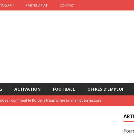
ING.FR ?
PARTENARIAT
CONTACT
G
ACTIVATION
FOOTBALL
OFFRES D’EMPLOI
didas : comment le RC Lens transforme un maillot en histoire
ART
onumental de Zinedine Zidane par adidas est de retour à
Pourq