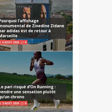
Pourquoi l’affichage
monumental de Zinedine Zidane
par adidas est de retour à
Marseille
6 AOÛT 2026
0
Le pari risqué d’On Running :
vendre une sensation plutôt
qu’un chrono
2 AOÛT 2026
0