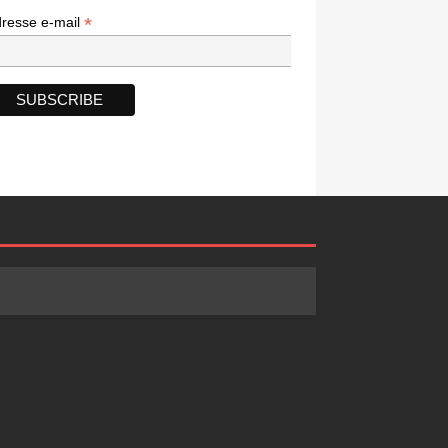
*
*
resse e-mail