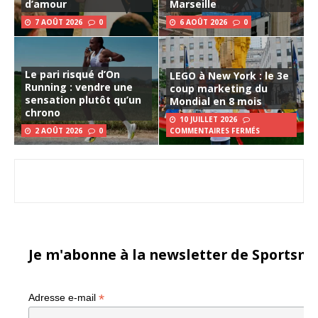
d’amour
Marseille
7 AOÛT 2026
0
6 AOÛT 2026
0
Le pari risqué d’On
LEGO à New York : le 3e
Running : vendre une
coup marketing du
sensation plutôt qu’un
Mondial en 8 mois
chrono
10 JUILLET 2026
2 AOÛT 2026
0
COMMENTAIRES FERMÉS
Je m'abonne à la newsletter de Sportsma
*
Adresse e-mail