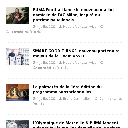
PUMA Football lance le nouveau maillot
domicile de l’AC Milan, inspiré du
patrimoine Milanais
4 juillet 2022
Hubert Munyazikwiye
Commentaires fermés
SMART GOOD THINGS, nouveau partenaire
majeur de la Team ASVEL
4 juillet 2022
Hubert Munyazikwiye
Commentaires fermés
Le palmarès de la 1ère édition du
programme Sensationnelles
1 juillet 2022
Bruno Cammalleri
Commentaires
fermés
L’Olympique de Marseille & PUMA lancent
aujourd’hui le maillot domicile de la saison