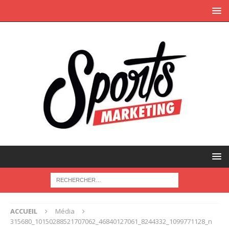
ACCUEIL
Média
315680_10150288521707062_46840127061_8244332_1099771128_n