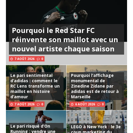
Pourquoi le Red Star FC
réinvente son maillot avec un
nouvel artiste chaque saison
7 AOÛT 2026
0
Le pari sentimental
Pourquoi l’affichage
d’adidas : comment le
monumental de
RC Lens transforme un
Zinedine Zidane par
maillot en histoire
adidas est de retour à
d’amour
Marseille
7 AOÛT 2026
0
6 AOÛT 2026
0
Le pari risqué d’On
LEGO à New York : le 3e
Running : vendre une
coup marketing du