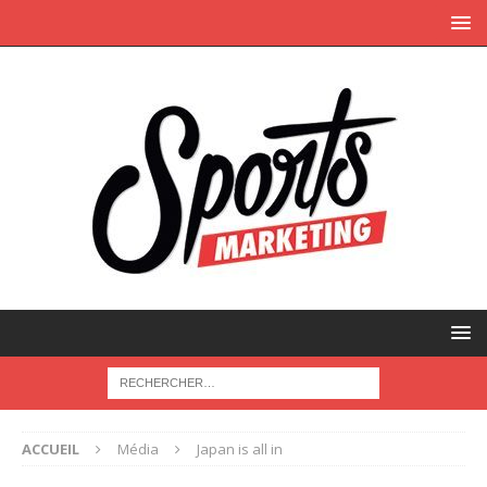
ACCUEIL
Média
Japan is all in