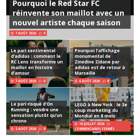
Pourquoi le Red Star FC
réinvente son maillot avec un
nouvel artiste chaque saison
7 AOÛT 2026
0
Le pari sentimental
Pourquoi l’affichage
d’adidas : comment le
monumental de
RC Lens transforme un
Zinedine Zidane par
maillot en histoire
adidas est de retour à
d’amour
Marseille
7 AOÛT 2026
0
6 AOÛT 2026
0
Le pari risqué d’On
LEGO à New York : le 3e
Running : vendre une
coup marketing du
sensation plutôt qu’un
Mondial en 8 mois
chrono
10 JUILLET 2026
2 AOÛT 2026
0
COMMENTAIRES FERMÉS