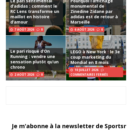
Le pari sentimental
Pourquoi l’affichage
d’adidas : comment le
monumental de
RC Lens transforme un
Zinedine Zidane par
maillot en histoire
adidas est de retour à
d’amour
Marseille
7 AOÛT 2026
0
6 AOÛT 2026
0
Le pari risqué d’On
LEGO à New York : le 3e
Running : vendre une
coup marketing du
sensation plutôt qu’un
Mondial en 8 mois
chrono
10 JUILLET 2026
2 AOÛT 2026
0
COMMENTAIRES FERMÉS
Je m'abonne à la newsletter de Sportsma