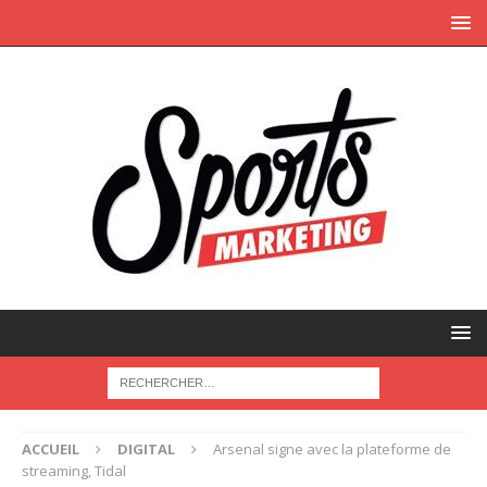
ACCUEIL
DIGITAL
Arsenal signe avec la plateforme de
streaming, Tidal