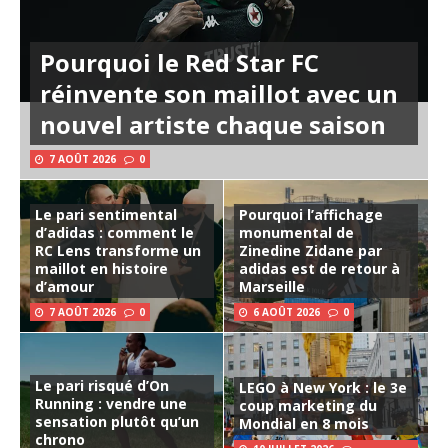
Pourquoi le Red Star FC
réinvente son maillot avec un
nouvel artiste chaque saison
7 AOÛT 2026
0
Le pari sentimental
Pourquoi l’affichage
d’adidas : comment le
monumental de
RC Lens transforme un
Zinedine Zidane par
maillot en histoire
adidas est de retour à
d’amour
Marseille
7 AOÛT 2026
0
6 AOÛT 2026
0
Le pari risqué d’On
LEGO à New York : le 3e
Running : vendre une
coup marketing du
sensation plutôt qu’un
Mondial en 8 mois
chrono