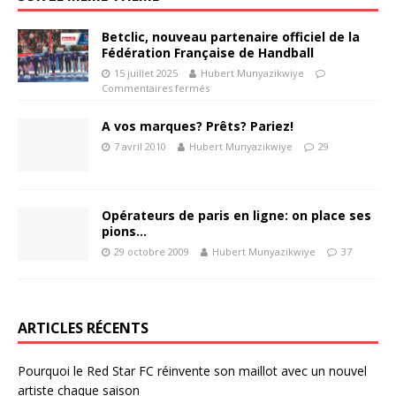
Betclic, nouveau partenaire officiel de la
Fédération Française de Handball
15 juillet 2025
Hubert Munyazikwiye
Commentaires fermés
A vos marques? Prêts? Pariez!
7 avril 2010
Hubert Munyazikwiye
29
Opérateurs de paris en ligne: on place ses
pions…
29 octobre 2009
Hubert Munyazikwiye
37
ARTICLES RÉCENTS
Pourquoi le Red Star FC réinvente son maillot avec un nouvel
artiste chaque saison