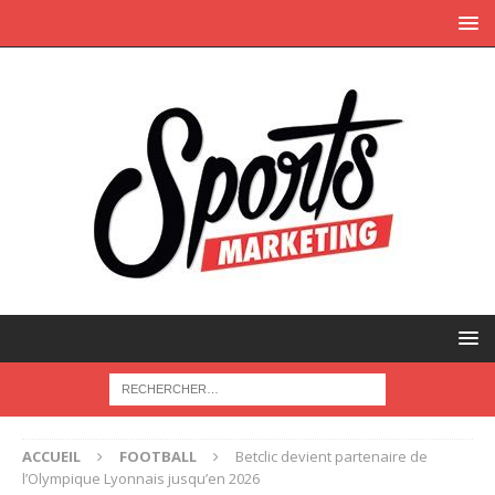
ACCUEIL
FOOTBALL
Betclic devient partenaire de
l’Olympique Lyonnais jusqu’en 2026