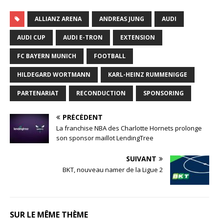
ALLIANZ ARENA
ANDREAS JUNG
AUDI
AUDI CUP
AUDI E-TRON
EXTENSION
FC BAYERN MUNICH
FOOTBALL
HILDEGARD WORTMANN
KARL-HEINZ RUMMENIGGE
PARTENARIAT
RECONDUCTION
SPONSORING
PRÉCÉDENT
La franchise NBA des Charlotte Hornets prolonge
son sponsor maillot LendingTree
SUIVANT
BKT, nouveau namer de la Ligue 2
SUR LE MÊME THÈME