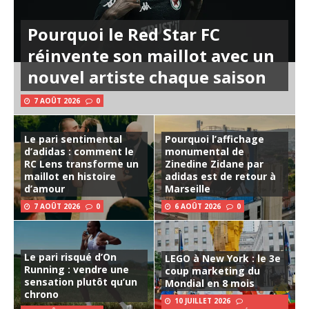
Pourquoi le Red Star FC
réinvente son maillot avec un
nouvel artiste chaque saison
7 AOÛT 2026
0
Le pari sentimental
Pourquoi l’affichage
d’adidas : comment le
monumental de
RC Lens transforme un
Zinedine Zidane par
maillot en histoire
adidas est de retour à
d’amour
Marseille
7 AOÛT 2026
0
6 AOÛT 2026
0
Le pari risqué d’On
LEGO à New York : le 3e
Running : vendre une
coup marketing du
sensation plutôt qu’un
Mondial en 8 mois
chrono
10 JUILLET 2026