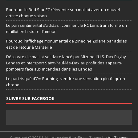
Pourquoi le Red Star FC réinvente son maillot avec un nouvel
artiste chaque saison
Le pari sentimental d’adidas : comment le RC Lens transforme un
maillot en histoire d’amour
Pourquoi l’affichage monumental de Zinedine Zidane par adidas
est de retour à Marseille
Découvrez le maillot solidaire lancé par Mizuno, l’U.S. Dax Rugby
Landes et Intersport Saint-Paul-lès-Dax au profit des sapeurs-
pompiers face aux incendies dans les Landes
Le pari risqué d’On Running : vendre une sensation plutôt qu’un
chrono
SUIVRE SUR FACEBOOK
Copyright © 2026 | MH Magazine WordPress Theme by
MH Themes