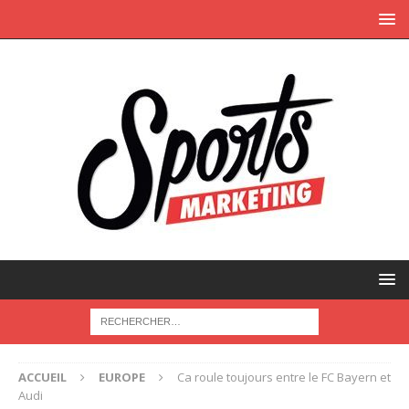
ACCUEIL
EUROPE
Ca roule toujours entre le FC Bayern et
Audi