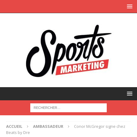
ACCUEIL
AMBASSADEUR
Conor McGregor signe chez
Beats by Dre