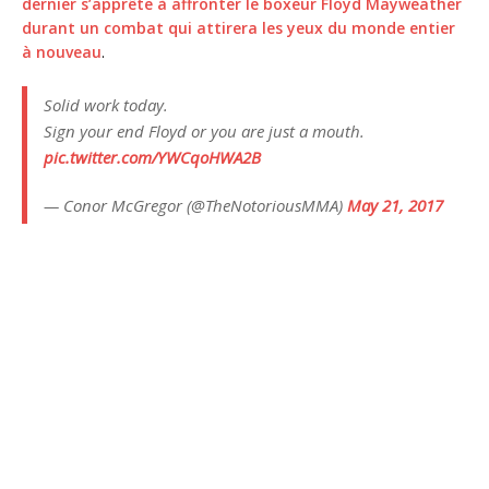
dernier s’apprête à affronter le boxeur Floyd Mayweather
durant un combat qui attirera les yeux du monde entier
à nouveau
.
Solid work today.
Sign your end Floyd or you are just a mouth.
pic.twitter.com/YWCqoHWA2B
— Conor McGregor (@TheNotoriousMMA)
May 21, 2017