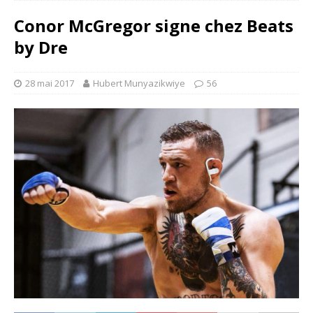
Conor McGregor signe chez Beats
by Dre
28 mai 2017
Hubert Munyazikwiye
56