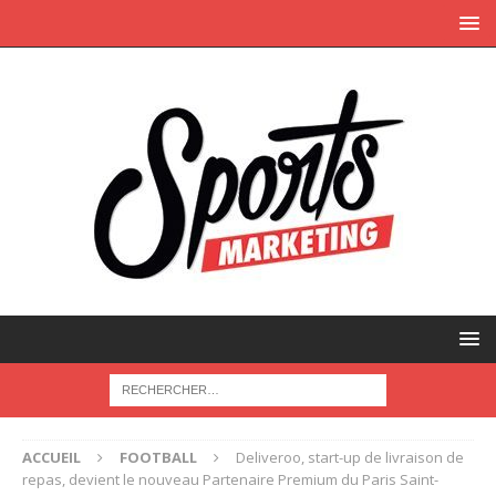
ACCUEIL
FOOTBALL
Deliveroo, start-up de livraison de
repas, devient le nouveau Partenaire Premium du Paris Saint-