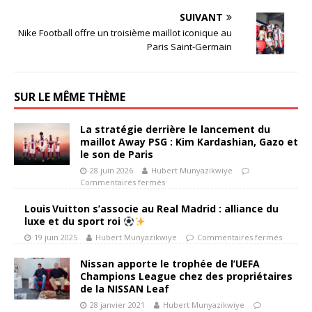
SUIVANT
Nike Football offre un troisième maillot iconique au
Paris Saint-Germain
SUR LE MÊME THÈME
La stratégie derrière le lancement du
maillot Away PSG : Kim Kardashian, Gazo et
le son de Paris
28 juin 2026
Hubert Munyazikwiye
Commentaires fermés
Louis Vuitton s’associe au Real Madrid : alliance du
luxe et du sport roi
19 juin 2025
Hubert Munyazikwiye
Commentaires fermés
Nissan apporte le trophée de l’UEFA
Champions League chez des propriétaires
de la NISSAN Leaf
28 janvier 2021
Hubert Munyazikwiye