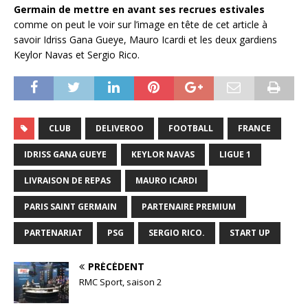
Germain de mettre en avant ses recrues estivales
comme on peut le voir sur l’image en tête de cet article à
savoir Idriss Gana Gueye, Mauro Icardi et les deux gardiens
Keylor Navas et Sergio Rico.
CLUB
DELIVEROO
FOOTBALL
FRANCE
IDRISS GANA GUEYE
KEYLOR NAVAS
LIGUE 1
LIVRAISON DE REPAS
MAURO ICARDI
PARIS SAINT GERMAIN
PARTENAIRE PREMIUM
PARTENARIAT
PSG
SERGIO RICO.
START UP
PRÉCÉDENT
RMC Sport, saison 2