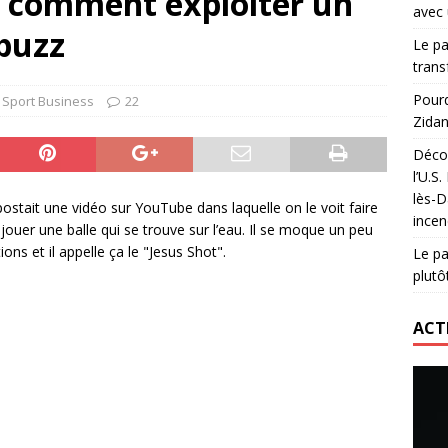
 comment exploiter un
avec 
lidaire lancé par Mizuno, l’U.S. Dax Rugby Landes et Intersport
 buzz
Le pa
urs-pompiers face aux incendies dans les Landes
RUGBY
trans
nning : vendre une sensation plutôt qu’un chrono
ACTIVATION
Pourq
Sport Business
22
Zidan
 réinvente son maillot avec un nouvel artiste chaque saison
Décou
l’U.S
lès-D
ostait une vidéo sur YouTube dans laquelle on le voit faire
incen
ouer une balle qui se trouve sur l’eau. Il se moque un peu
ons et il appelle ça le "Jesus Shot".
Le pa
plutô
ACT