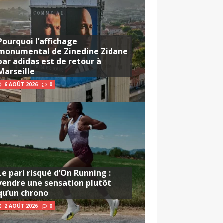
Pourquoi l’affichage
monumental de Zinedine Zidane
par adidas est de retour à
Marseille
6 AOÛT 2026
0
Le pari risqué d’On Running :
vendre une sensation plutôt
qu’un chrono
2 AOÛT 2026
0