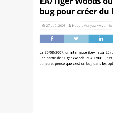
EA/Tiger Woods ou
[ 4 août 2026 ]
Découvrez le maillot so
bug pour créer du
Saint-Paul-lès-Dax au profit des sape
[ 2 août 2026 ]
Le pari risqué d’On Ru
27 août 2008
Hubert Munyazikwiye
[ 7 août 2026 ]
Pourquoi le Red Star FC
ACTIVATION
Le 30/08/2007, un internaute (Levinator 25) p
une partie de "Tiger Woods PGA Tour 08" et j
du jeu et pense que c’est un bug dans les opti