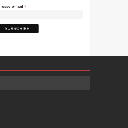
*
*
resse e-mail