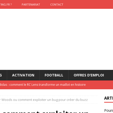
ING.FR ?
PARTENARIAT
CONTACT
G
ACTIVATION
FOOTBALL
OFFRES D’EMPLOI
didas : comment le RC Lens transforme un maillot en histoire
ART
r Woods ou comment exploiter un bug pour créer du buzz
onumental de Zinedine Zidane par adidas est de retour à
Pourq