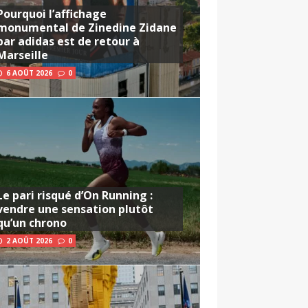
Pourquoi l’affichage
monumental de Zinedine Zidane
par adidas est de retour à
Marseille
6 AOÛT 2026
0
Le pari risqué d’On Running :
vendre une sensation plutôt
qu’un chrono
2 AOÛT 2026
0