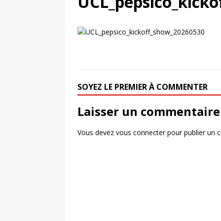
UCL_pepsico_kicko
UNIS
[ 2 août 2026 ]
Chassé-croisé Nike-adi
[ 6 août 2026 ]
Pourquoi l’affichage m
Marseille
ACTIVATION
SOYEZ LE PREMIER À COMMENTER
Laisser un commentaire
Vous devez
vous connecter
pour publier un 