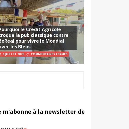
Pourquoi le Crédit Agricole
troque la pub classique contre
BeReal pour vivre le Mondial
avec les Bleus
6 JUILLET 2026
COMMENTAIRES FERMÉS
e m'abonne à la newsletter de Sportsmarketi
*
in
resse e-mail