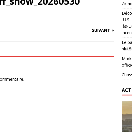
ff_show_20260530
Zidan
Décou
das : qui gagne vraiment
FOOTBALL
l’U.S
lès-D
onumental de Zinedine Zidane par adidas est de retour à
SUIVANT
incen
Le pa
plutô
Marke
offici
Chass
commentaire.
ACT