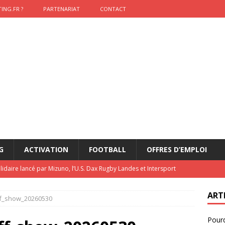
ING.FR ?
PARTENARIAT
CONTACT
G
ACTIVATION
FOOTBALL
OFFRES D’EMPLOI
lidaire lancé par Mizuno, l’U.S. Dax Rugby Landes et Intersport
urs-pompiers face aux incendies dans les Landes
RUGBY
ART
ff_show_20260530
nning : vendre une sensation plutôt qu’un chrono
ACTIVATION
Pourq
t 2026 : pourquoi le sponsor officiel a perdu la finale
ETATS-