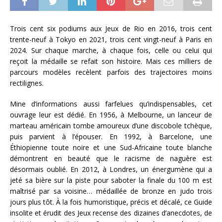
Trois cent six podiums aux Jeux de Rio en 2016, trois cent
trente-neuf à Tokyo en 2021, trois cent vingt-neuf à Paris en
2024. Sur chaque marche, à chaque fois, celle ou celui qui
reçoit la médaille se refait son histoire. Mais ces milliers de
parcours modèles recèlent parfois des trajectoires moins
rectilignes.
Mine d’informations aussi farfelues qu’indispensables, cet
ouvrage leur est dédié. En 1956, à Melbourne, un lanceur de
marteau américain tombe amoureux d’une discobole tchèque,
puis parvient à l’épouser. En 1992, à Barcelone, une
Éthiopienne toute noire et une Sud-Africaine toute blanche
démontrent en beauté que le racisme de naguère est
désormais oublié. En 2012, à Londres, un énergumène qui a
jeté sa bière sur la piste pour saboter la finale du 100 m est
maîtrisé par sa voisine… médaillée de bronze en judo trois
jours plus tôt. À la fois humoristique, précis et décalé, ce Guide
insolite et érudit des Jeux recense des dizaines d’anecdotes, de