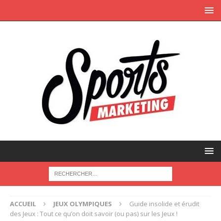
ACCUEIL
JEUX OLYMPIQUES
Guide insolide et érudit
des Jeux : Tout ce qu’on doit savoir (ou pas) sur les Jeux !