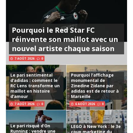
Pourquoi le Red Star FC
réinvente son maillot avec un
nouvel artiste chaque saison
7 AOÛT 2026
0
Le pari sentimental
Pourquoi l’affichage
d’adidas : comment le
monumental de
RC Lens transforme un
Zinedine Zidane par
maillot en histoire
adidas est de retour à
d’amour
Marseille
7 AOÛT 2026
0
6 AOÛT 2026
0
Le pari risqué d’On
LEGO à New York : le 3e
Running : vendre une
coup marketing du