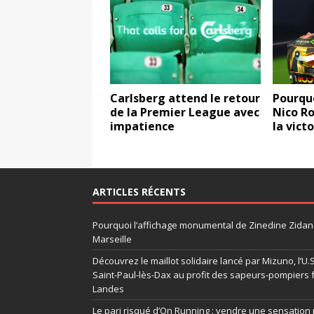
Carlsberg attend le retour
Pourquo
de la Premier League avec
Nico Ro
impatience
la vict
ARTICLES RÉCENTS
Pourquoi l’affichage monumental de Zinedine Zidane
Marseille
Découvrez le maillot solidaire lancé par Mizuno, l’U
Saint-Paul-lès-Dax au profit des sapeurs-pompiers 
Landes
Le pari risqué d’On Running : vendre une sensation 