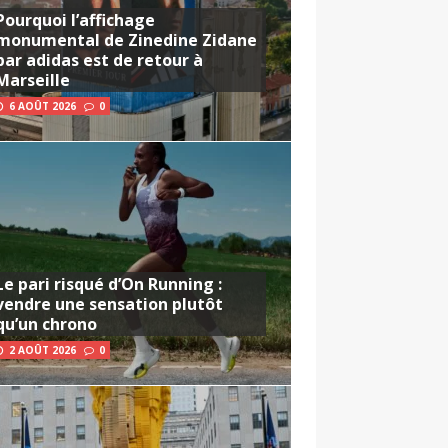
Pourquoi l’affichage
monumental de Zinedine Zidane
par adidas est de retour à
Marseille
6 AOÛT 2026
0
Le pari risqué d’On Running :
vendre une sensation plutôt
qu’un chrono
2 AOÛT 2026
0