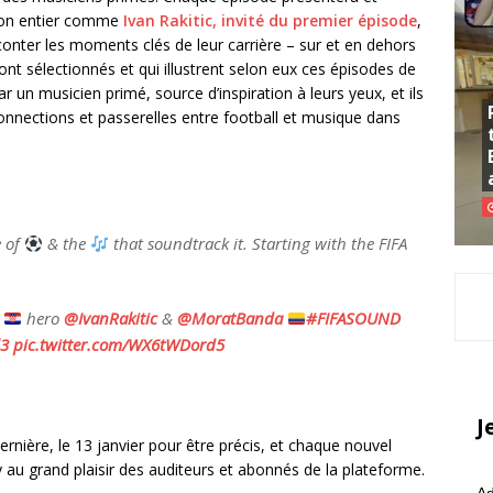
 mon entier comme
Ivan Rakitic, invité du premier épisode
,
aconter les moments clés de leur carrière – sur et en dehors
ront sélectionnés et qui illustrent selon eux ces épisodes de
ar un musicien primé, source d’inspiration à leurs yeux, et ils
 connections et passerelles entre football et musique dans
e of
& the
that soundtrack it. Starting with the FIFA
h
hero
@IvanRakitic
&
@MoratBanda
#FIFASOUND
l3
pic.twitter.com/WX6tWDord5
J
rnière, le 13 janvier pour être précis, et chaque nouvel
y au grand plaisir des auditeurs et abonnés de la plateforme.
Ad