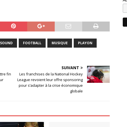
A SOUND
FOOTBALL
MUSIQUE
PLAYON
SUIVANT
tre fin
Les franchises de la National Hockey
ur
League revoient leur offre sponsoring
pour s’adapter à la crise économique
globale