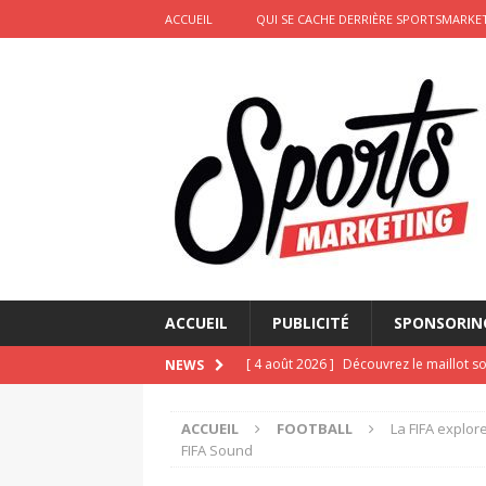
ACCUEIL
QUI SE CACHE DERRIÈRE SPORTSMARKET
ACCUEIL
PUBLICITÉ
SPONSORIN
[ 4 août 2026 ]
Découvrez le maillot so
NEWS
Saint-Paul-lès-Dax au profit des sape
ACCUEIL
FOOTBALL
La FIFA explor
[ 2 août 2026 ]
Le pari risqué d’On Ru
FIFA Sound
[ 2 août 2026 ]
Marketing sportif juille