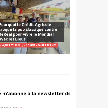
Pourquoi le Crédit Agricole
troque la pub classique contre
BeReal pour vivre le Mondial
avec les Bleus
6 JUILLET 2026
COMMENTAIRES FERMÉS
e m'abonne à la newsletter de Sportsmarketi
*
in
resse e-mail