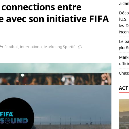
s connections entre
Zidan
Décou
 avec son initiative FIFA
das : qui gagne vraiment
FOOTBALL
l’U.S
lès-D
onumental de Zinedine Zidane par adidas est de retour à
incen
Le pa
Football
,
International
,
Marketing Sportif
plutô
Marke
offici
Chass
ACT