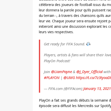
célèbrera des joueurs de football issus du
leur donnera la parole pour qu’ils puissent r
du terrain -, à travers des chansons qu’ils au
leur vie. Chaque joueur sera ensuite rejoint p
initieront ainsi une discussion explorant les
leurs vies respectives.
Get ready for FIFA Sound.
Players, artists & fans will share their lov
PlayOn Podcast!
Join
@LiamPayne
&
@J_Dyer_Official
wit
#PLAYON
|
@UMG
https://t.co/7z3tyoaD
— FIFA.com (@FIFAcom)
January 13, 2021
PlayOn a fait ses grands débuts la semaine de
épisode sera diffusé les Mercredis sur Spotif