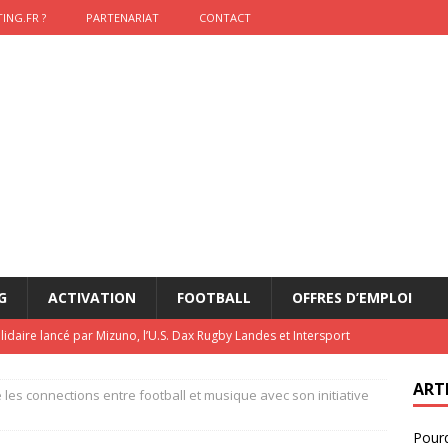
ING.FR ?
PARTENARIAT
CONTACT
G
ACTIVATION
FOOTBALL
OFFRES D’EMPLOI
lidaire lancé par Mizuno, l’U.S. Dax Rugby Landes et Intersport
urs-pompiers face aux incendies dans les Landes
RUGBY
ART
e les connections entre football et musique avec son initiative
nning : vendre une sensation plutôt qu’un chrono
ACTIVATION
Pourq
t 2026 : pourquoi le sponsor officiel a perdu la finale
ETATS-