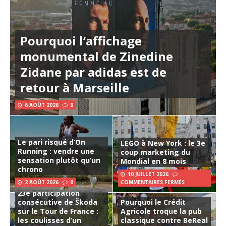
Pourquoi l’affichage
monumental de Zinedine
Zidane par adidas est de
retour à Marseille
6 AOÛT 2026
0
Le pari risqué d’On
LEGO à New York : le 3e
Running : vendre une
coup marketing du
sensation plutôt qu’un
Mondial en 8 mois
chrono
10 JUILLET 2026
2 AOÛT 2026
0
COMMENTAIRES FERMÉS
23e participation
consécutive de Škoda
Pourquoi le Crédit
sur le Tour de France :
Agricole troque la pub
les coulisses d’un
classique contre BeReal