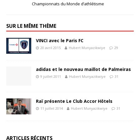
Championnats du Monde d’athlétisme
SUR LE MÊME THÈME
VINCI avec le Paris FC
20 avril 2015
Hubert Munyazikwiye
29
adidas et le nouveau maillot de Palmeiras
9 juillet 2011
Hubert Munyazikwiye
31
Raï présente Le Club Accor Hôtels
11 juillet 2014
Hubert Munyazikwiye
31
ARTICLES RÉCENTS