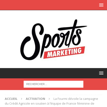
ACCUEIL
ACTIVATION
La Fourmi dévoile la campagne
du Crédit Agricole en soutien à l’équipe de France féminine de