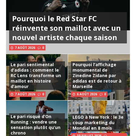
Pourquoi le Red Star FC
réinvente son maillot avec un
nouvel artiste chaque saison
7 AOÛT 2026
0
Le pari sentimental
Pourquoi l’affichage
d’adidas : comment le
monumental de
RC Lens transforme un
Zinedine Zidane par
maillot en histoire
adidas est de retour à
d’amour
Marseille
7 AOÛT 2026
0
6 AOÛT 2026
0
Le pari risqué d’On
LEGO à New York : le 3e
Running : vendre une
coup marketing du
sensation plutôt qu’un
Mondial en 8 mois
chrono
10 JUILLET 2026