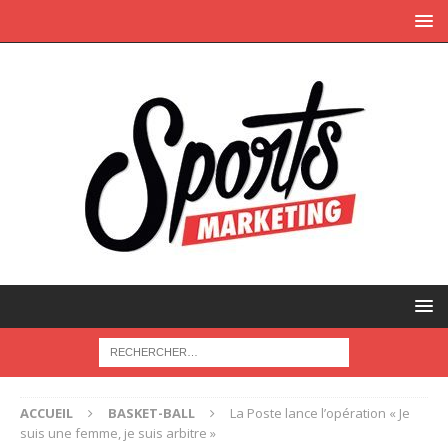
ACCUEIL
BASKET-BALL
La Poste lance l’opération « Je
suis une femme, je suis arbitre »