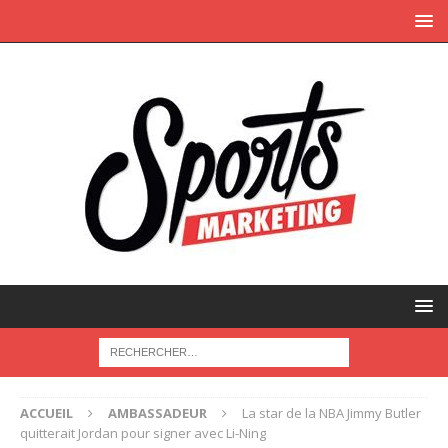
ACCUEIL
AMBASSADEUR
La star de la NBA Jimmy Butler
quitterait Jordan pour signer avec Li-Ning