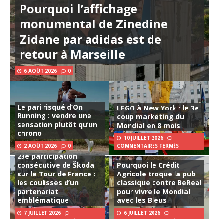
Pourquoi l’affichage
monumental de Zinedine
Zidane par adidas est de
retour à Marseille
6 AOÛT 2026
0
Le pari risqué d’On
LEGO à New York : le 3e
Running : vendre une
coup marketing du
sensation plutôt qu’un
Mondial en 8 mois
chrono
10 JUILLET 2026
2 AOÛT 2026
0
COMMENTAIRES FERMÉS
23e participation
consécutive de Škoda
Pourquoi le Crédit
sur le Tour de France :
Agricole troque la pub
les coulisses d’un
classique contre BeReal
partenariat
pour vivre le Mondial
emblématique
avec les Bleus
7 JUILLET 2026
6 JUILLET 2026