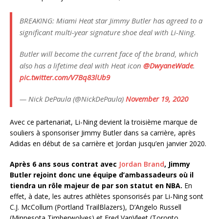
BREAKING: Miami Heat star Jimmy Butler has agreed to a
significant multi-year signature shoe deal with Li-Ning.
Butler will become the current face of the brand, which
also has a lifetime deal with Heat icon
@DwyaneWade
.
pic.twitter.com/V7Bq83lUb9
— Nick DePaula (@NickDePaula)
November 19, 2020
Avec ce partenariat, Li-Ning devient la troisième marque de
souliers à sponsoriser Jimmy Butler dans sa carrière, après
Adidas en début de sa carrière et Jordan jusqu’en janvier 2020.
Après 6 ans sous contrat avec
Jordan Brand
, Jimmy
Butler rejoint donc une équipe d’ambassadeurs où il
tiendra un rôle majeur de par son statut en NBA.
En
effet, à date, les autres athlètes sponsorisés par Li-Ning sont
C.J. McCollum (Portland TrailBlazers), D’Angelo Russell
(Minnesota Timberwolves) et Fred VanVleet (Toronto