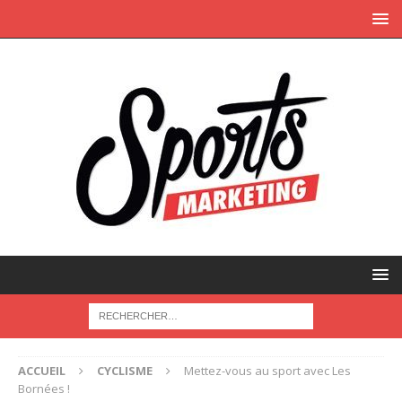
ACCUEIL
CYCLISME
Mettez-vous au sport avec Les
Bornées !