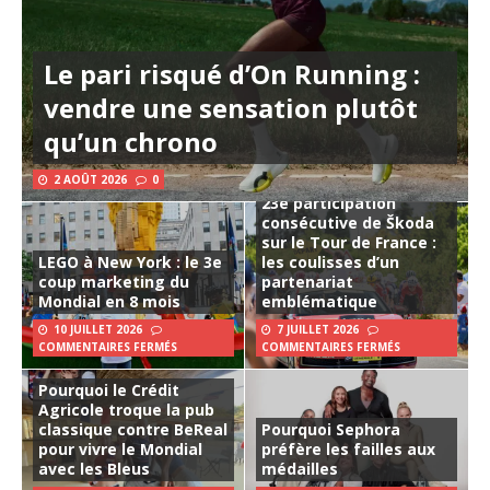
Le pari risqué d’On Running :
vendre une sensation plutôt
qu’un chrono
2 AOÛT 2026
0
23e participation
consécutive de Škoda
sur le Tour de France :
LEGO à New York : le 3e
les coulisses d’un
coup marketing du
partenariat
Mondial en 8 mois
emblématique
10 JUILLET 2026
7 JUILLET 2026
COMMENTAIRES FERMÉS
COMMENTAIRES FERMÉS
Pourquoi le Crédit
Agricole troque la pub
classique contre BeReal
Pourquoi Sephora
pour vivre le Mondial
préfère les failles aux
avec les Bleus
médailles