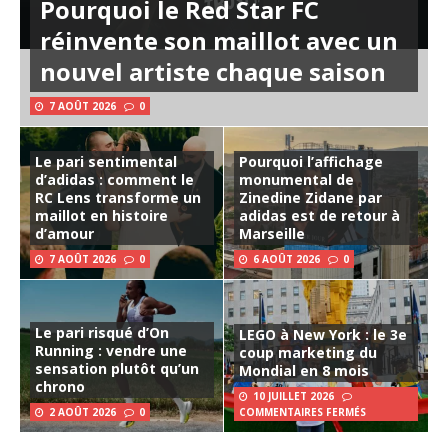
Pourquoi le Red Star FC
réinvente son maillot avec un
nouvel artiste chaque saison
7 AOÛT 2026
0
Le pari sentimental
Pourquoi l’affichage
d’adidas : comment le
monumental de
RC Lens transforme un
Zinedine Zidane par
maillot en histoire
adidas est de retour à
d’amour
Marseille
7 AOÛT 2026
0
6 AOÛT 2026
0
Le pari risqué d’On
LEGO à New York : le 3e
Running : vendre une
coup marketing du
sensation plutôt qu’un
Mondial en 8 mois
chrono
10 JUILLET 2026
2 AOÛT 2026
0
COMMENTAIRES FERMÉS