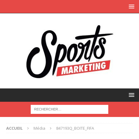
ACCUEIL
Média
847193Q_BOITE_FIFA